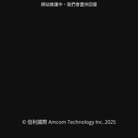
網站維護中，我們會盡快回復
© 倍利國際 Amcom Technology Inc. 2025