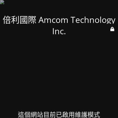
倍利國際 Amcom Technology
Inc.
這個網站目前已啟用維護模式