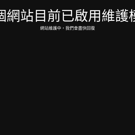
個網站目前已啟用維護
網站維護中，我們會盡快回復