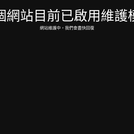
個網站目前已啟用維護
網站維護中，我們會盡快回復