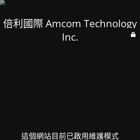
倍利國際 Amcom Technology
Inc.
這個網站目前已啟用維護模式