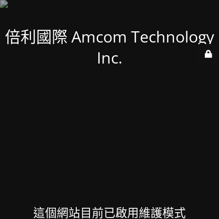
倍利國際 Amcom Technology
Inc.
這個網站目前已啟用維護模式