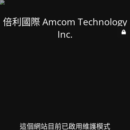
倍利國際 Amcom Technology
Inc.
這個網站目前已啟用維護模式