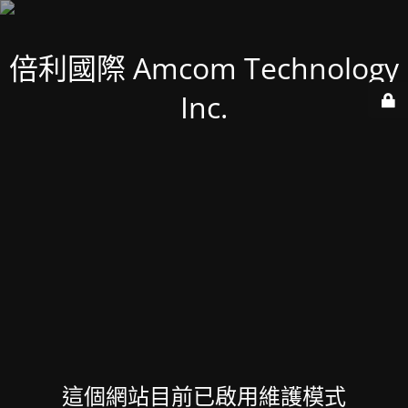
倍利國際 Amcom Technology
Inc.
這個網站目前已啟用維護模式