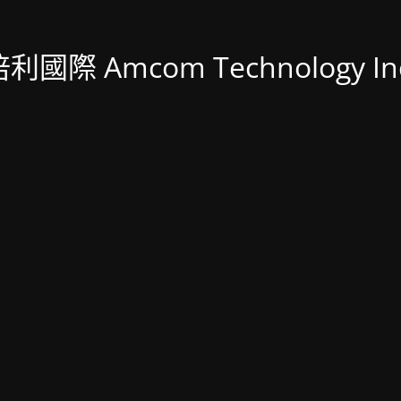
利國際 Amcom Technology In