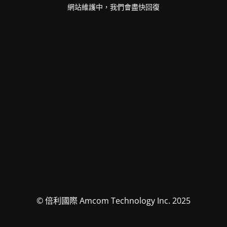
網站維護中，我們會盡快回復
© 倍利國際 Amcom Technology Inc. 2025