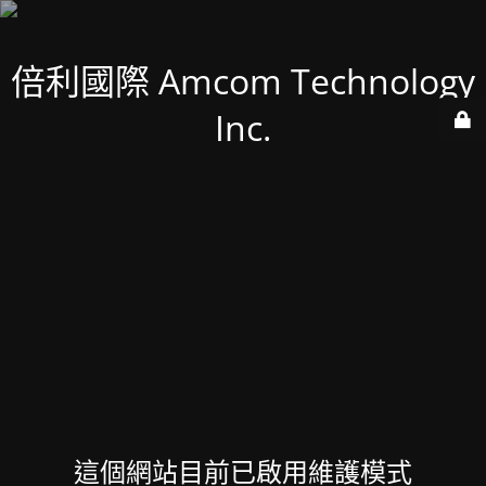
倍利國際 Amcom Technology
Inc.
這個網站目前已啟用維護模式