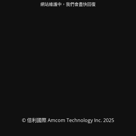
網站維護中，我們會盡快回復
© 倍利國際 Amcom Technology Inc. 2025