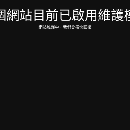
個網站目前已啟用維護
網站維護中，我們會盡快回復