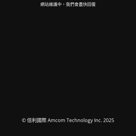
網站維護中，我們會盡快回復
© 倍利國際 Amcom Technology Inc. 2025