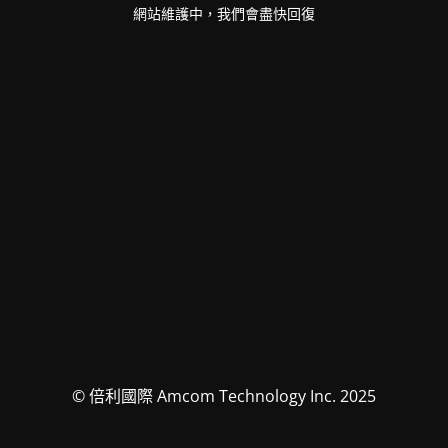
網站維護中，我們會盡快回復
© 倍利國際 Amcom Technology Inc. 2025