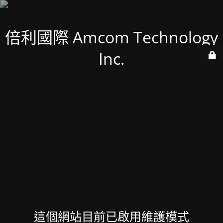
倍利國際 Amcom Technology
Inc.
這個網站目前已啟用維護模式