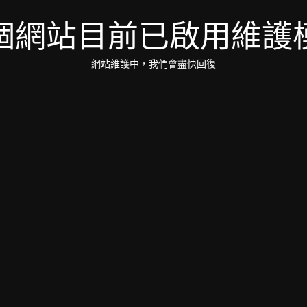
個網站目前已啟用維護
網站維護中，我們會盡快回復