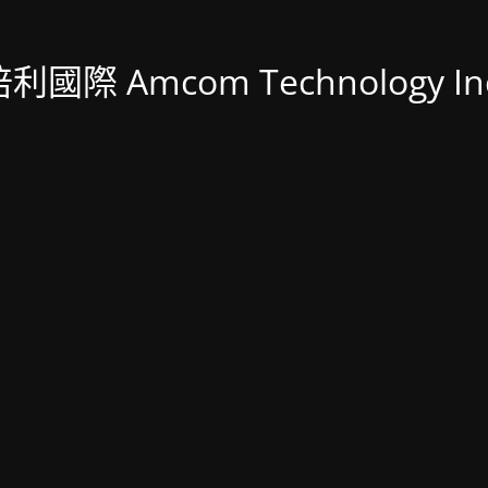
利國際 Amcom Technology In