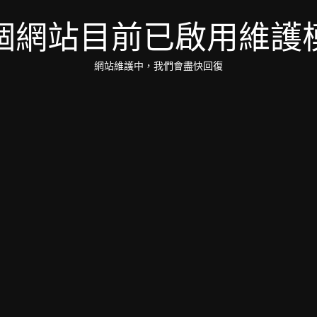
個網站目前已啟用維護
網站維護中，我們會盡快回復