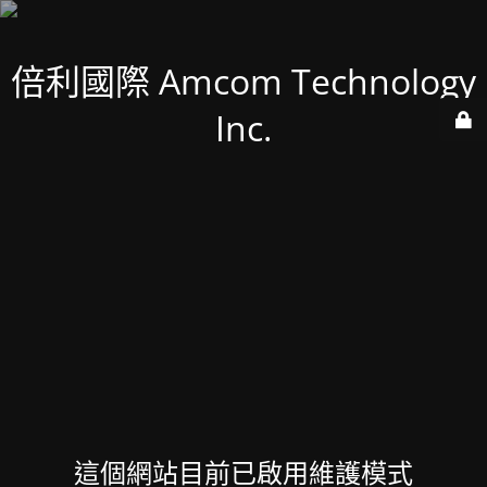
倍利國際 Amcom Technology
Inc.
這個網站目前已啟用維護模式