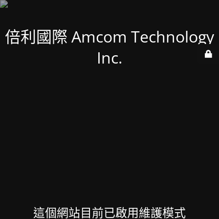
倍利國際 Amcom Technology
Inc.
這個網站目前已啟用維護模式