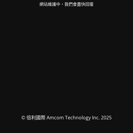
網站維護中，我們會盡快回復
© 倍利國際 Amcom Technology Inc. 2025