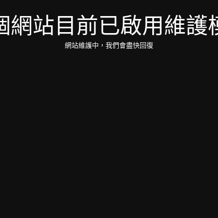
個網站目前已啟用維護
網站維護中，我們會盡快回復