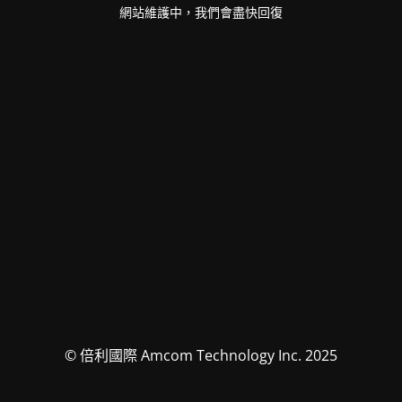
網站維護中，我們會盡快回復
© 倍利國際 Amcom Technology Inc. 2025