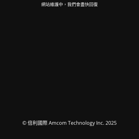
網站維護中，我們會盡快回復
© 倍利國際 Amcom Technology Inc. 2025