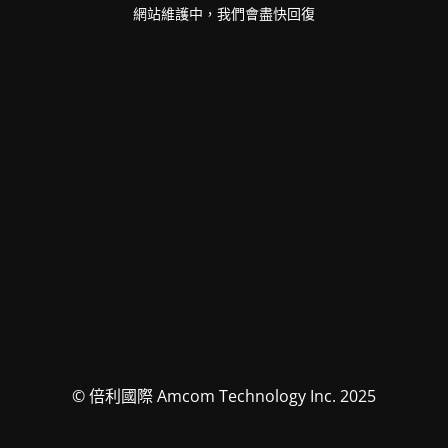
網站維護中，我們會盡快回復
© 倍利國際 Amcom Technology Inc. 2025