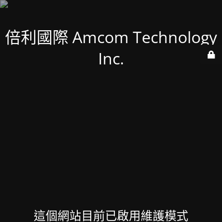
倍利國際 Amcom Technology
Inc.
這個網站目前已啟用維護模式