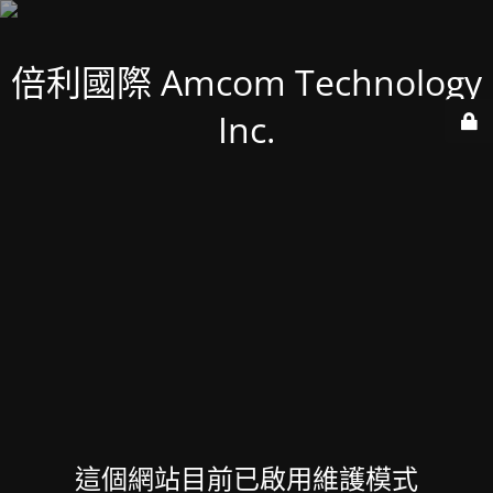
倍利國際 Amcom Technology
Inc.
這個網站目前已啟用維護模式