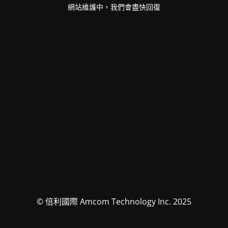
網站維護中，我們會盡快回復
© 倍利國際 Amcom Technology Inc. 2025