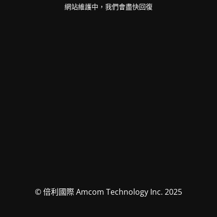
網站維護中，我們會盡快回復
© 倍利國際 Amcom Technology Inc. 2025